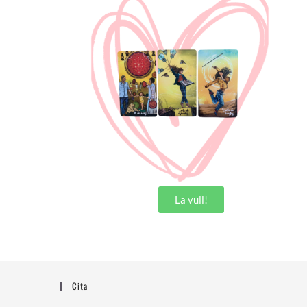
La vull!
Cita