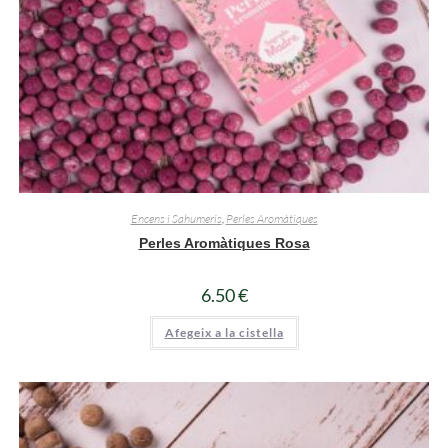
Encens i Sahumeris
,
Perles Aromàtiques
Perles Aromàtiques Rosa
6.50
€
Afegeix a la cistella