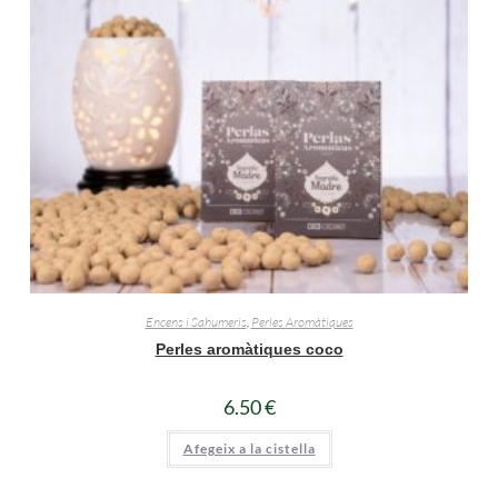
Encens i Sahumeris
,
Perles Aromàtiques
Perles aromàtiques coco
6.50
€
Afegeix a la cistella