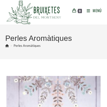
Vés
al
MENÚ
0
contingut
Perles Aromàtiques
>
Perles Aromàtiques