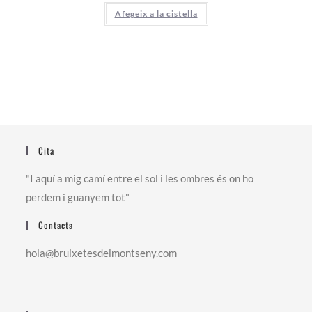
Afegeix a la cistella
Cita
"I aquí a mig camí entre el sol i les ombres és on ho
perdem i guanyem tot"
Contacta
hola@bruixetesdelmontseny.com