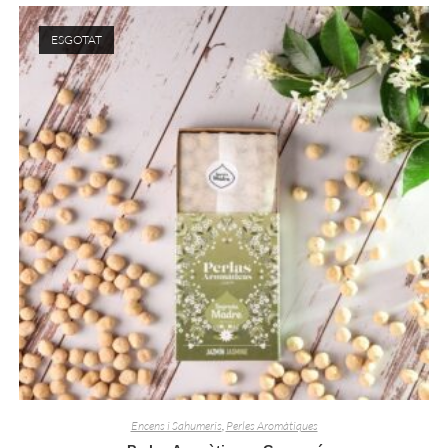
ESGOTAT
Encens i Sahumeris
,
Perles Aromàtiques