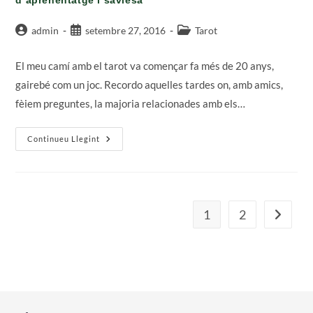
d’aprenentatge i saviesa
Autor
Entrada
Categoria
admin
setembre 27, 2016
Tarot
de
publicada:
de
l'entrada:
l'entrada:
El meu camí amb el tarot va començar fa més de 20 anys,
gairebé com un joc. Recordo aquelles tardes on, amb amics,
fèiem preguntes, la majoria relacionades amb els…
El
Continueu Llegint
Meu
Viatge
Amb
El
Tarot:
Més
De
1
2
Vés a la
20
Anys
D’aprenentatge
I
Saviesa