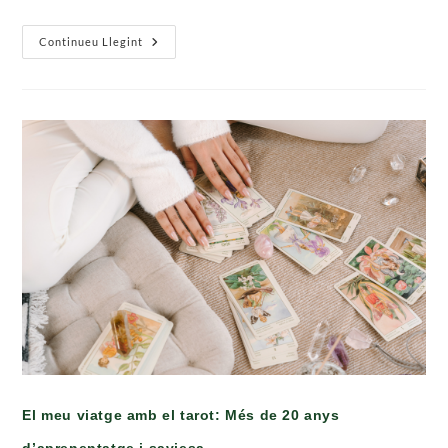
Benvinguts
Continueu Llegint
A
Bruixetes
Del
Montseny:
Un
Espai
Per
Al
Teu
Benestar
El meu viatge amb el tarot: Més de 20 anys