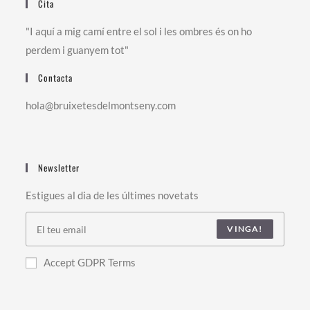
Cita
"I aquí a mig camí entre el sol i les ombres és on ho
perdem i guanyem tot"
Contacta
hola@bruixetesdelmontseny.com
Newsletter
Estigues al dia de les últimes novetats
VINGA!
Accept GDPR Terms