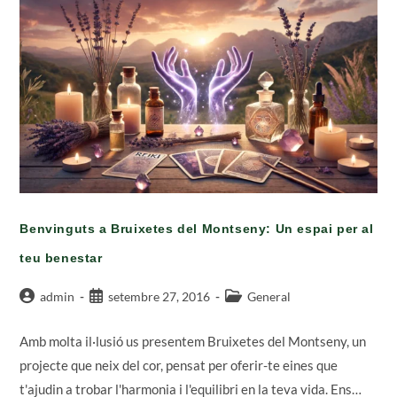
La
Feina
I
La
Vida
Benvinguts a Bruixetes del Montseny: Un espai per al
teu benestar
Autor
Entrada
Categoria
admin
setembre 27, 2016
General
de
publicada:
de
l'entrada:
l'entrada:
Amb molta il·lusió us presentem Bruixetes del Montseny, un
projecte que neix del cor, pensat per oferir-te eines que
t'ajudin a trobar l'harmonia i l'equilibri en la teva vida. Ens…