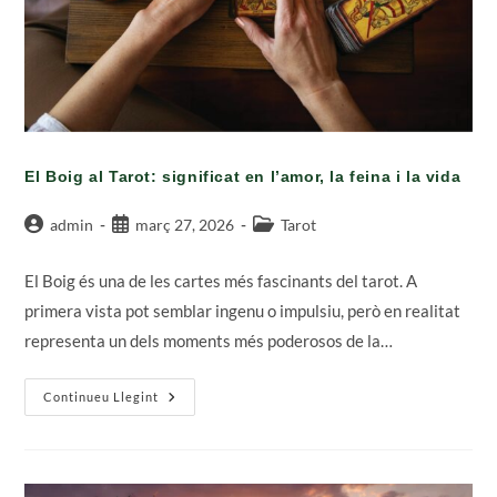
El Boig al Tarot: significat en l’amor, la feina i la vida
Autor
Entrada
Categoria
admin
març 27, 2026
Tarot
de
publicada:
de
l'entrada:
l'entrada:
El Boig és una de les cartes més fascinants del tarot. A
primera vista pot semblar ingenu o impulsiu, però en realitat
representa un dels moments més poderosos de la…
El
Continueu Llegint
Boig
Al
Tarot:
Significat
En
L’amor,