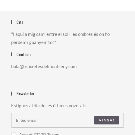
Cita
"I aquí a mig camí entre el sol i les ombres és on ho
perdem i guanyem tot"
Contacta
hola@bruixetesdelmontseny.com
Newsletter
Estigues al dia de les últimes novetats
VINGA!
Accept GDPR Terms