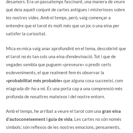
desamors. Era un passatemps fascinant, una manera de veure
què deia aquell conjunt de cartes antigues i misterioses sobre
les nostres vides. Amb el temps, però, vaig començar a
entendre que el tarot és molt més que un joc o una eina per
satisfer la curiositat.
Mica en mica vaig anar aprofundint en el tema, descobrint que
el tarot no és tan sols una eina d’endevinació. Tot i que de
vegades sembla que puguem «preveure» o predir certs
esdeveniments, el que realment fem és observar la
«probabilitat més probable»
que alguna cosa succeeixi, com
m’agrada dir-ho a mi. És una porta cap a una comprensió més
profunda de nosaltres mateixos i del nostre entorn.
Amb el temps, he arribat a veure el tarot com una
gran eina
d’autoconeixement i guia de vida
. Les cartes no són només
símbols; són reflexos de les nostres emocions, pensaments,