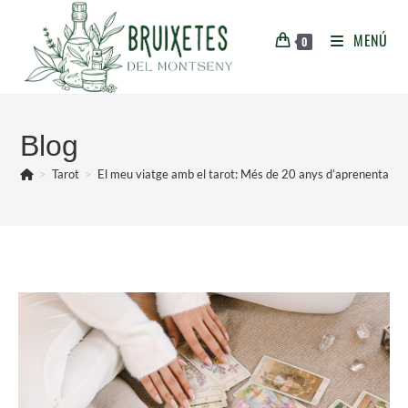
Vés
al
MENÚ
0
contingut
Blog
>
Tarot
>
El meu viatge amb el tarot: Més de 20 anys d’aprenentatge 