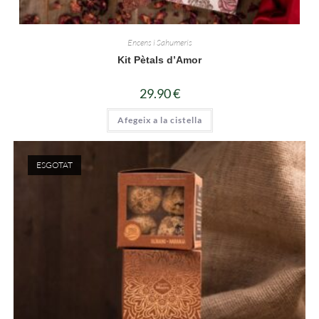
Encens i Sahumeris
Kit Pètals d’Amor
29.90
€
Afegeix a la cistella
ESGOTAT