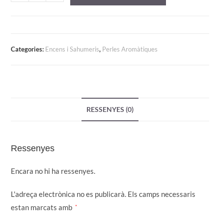
de
Perles
aromàtiques
coco
Categories:
Encens i Sahumeris
,
Perles Aromàtiques
RESSENYES (0)
Ressenyes
Encara no hi ha ressenyes.
L'adreça electrònica no es publicarà.
Els camps necessaris
estan marcats amb
*