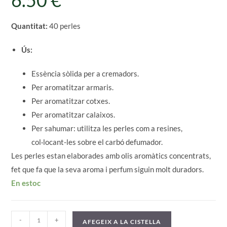
6.50
€
Quantitat:
40 perles
Ús:
Essència sòlida per a cremadors.
Per aromatitzar armaris.
Per aromatitzar cotxes.
Per aromatitzar calaixos.
Per sahumar: utilitza les perles com a resines,
col·locant-les sobre el carbó defumador.
Les perles estan elaborades amb olis aromàtics concentrats,
fet que fa que la seva aroma i perfum siguin molt duradors.
En estoc
quantitat
-
+
AFEGEIX A LA CISTELLA