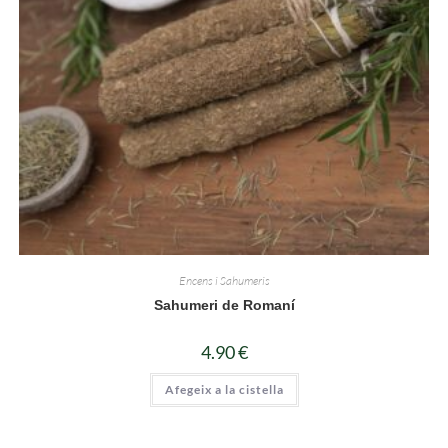
Encens i Sahumeris
Sahumeri de Romaní
4.90
€
Afegeix a la cistella