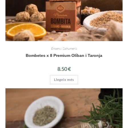
Encens i Sahumeris
Bombetes x 8 Premium Olíban i Taronja
8.50
€
Llegeix més