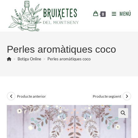
Vés
al
MENÚ
0
contingut
Perles aromàtiques coco
>
Botiga Online
>
Perles aromàtiques coco
Producte anterior
Producte següent